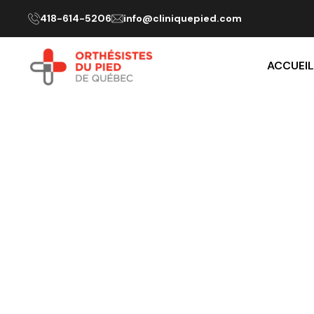
418-614-5206
info@cliniquepied.com
ACCUEI