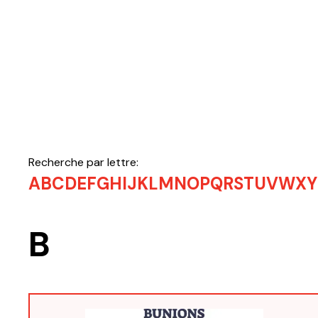
Recherche par lettre:
A
B
C
D
E
F
G
H
I
J
K
L
M
N
O
P
Q
R
S
T
U
V
W
X
Y
B